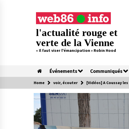
Skip
to
content
l'actualité rouge et
verte de la Vienne
« Il faut viser l'émancipation » Robin Hood
Événements
Communiqués
Home
voir, écouter
[Vidéos] A Coussay les 