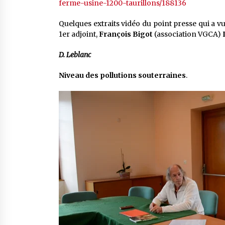
ferme-usine-1200-taurillons/188136
Quelques extraits vidéo du point presse qui a v
1er adjoint,
François Bigot
(association VGCA)
D. Leblanc
Niveau des pollutions souterraines
.