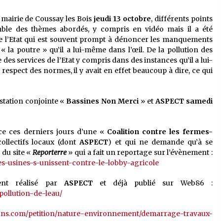
 mairie de Coussay les Bois
jeudi 13 octobre
, différents points
emble des thèmes abordés, y compris en vidéo mais il a été
e l’Etat qui est souvent prompt à dénoncer les manquements
 « la poutre » qu’il a lui-même dans l’œil. De la pollution des
des services de l’Etat y compris dans des instances qu’il a lui-
espect des normes, il y avait en effet beaucoup à dire, ce qui
estation conjointe «
Bassines Non Merci
» et
ASPECT
samedi
ce ces derniers jours d’une «
Coalition contre les fermes-
ollectifs locaux (dont
ASPECT
) et qui ne demande qu’à se
 du site «
Reporterre
» qui a fait un reportage sur l’évènement :
es-usines-s-unissent-contre-le-lobby-agricole
ent réalisé par
ASPECT
et déjà publié sur Web86 :
-pollution-de-leau/
ons.com/petition/nature-environnement/demarrage-travaux-