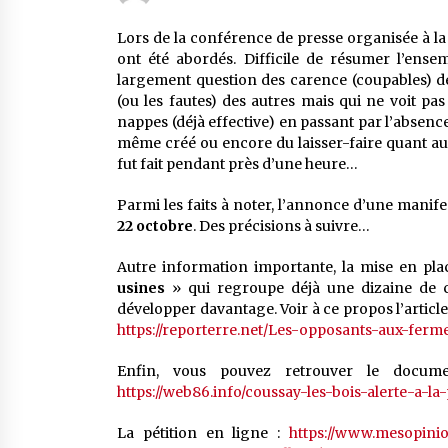
Lors de la conférence de presse organisée à la
ont été abordés. Difficile de résumer l’ens
largement question des carence (coupables) d
(ou les fautes) des autres mais qui ne voit pas
nappes (déjà effective) en passant par l’absence 
même créé ou encore du laisser-faire quant au r
fut fait pendant près d’une heure…
Parmi les faits à noter, l’annonce d’une manif
22 octobre
. Des précisions à suivre…
Autre information importante, la mise en pla
usines
» qui regroupe déjà une dizaine de c
développer davantage. Voir à ce propos l’article
https://reporterre.net/Les-opposants-aux-ferm
Enfin, vous pouvez retrouver le docum
https://web86.info/coussay-les-bois-alerte-a-la
La pétition en ligne :
https://www.mesopini