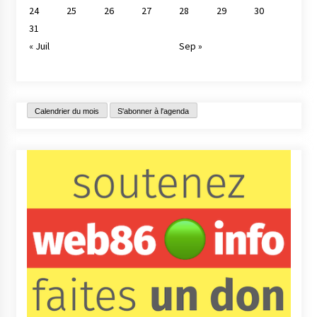
24
25
26
27
28
29
30
31
« Juil
Sep »
Calendrier du mois
S'abonner à l'agenda