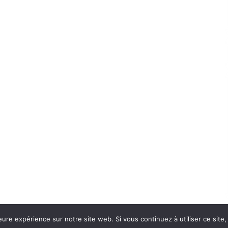
eure expérience sur notre site web. Si vous continuez à utiliser ce sit
Con