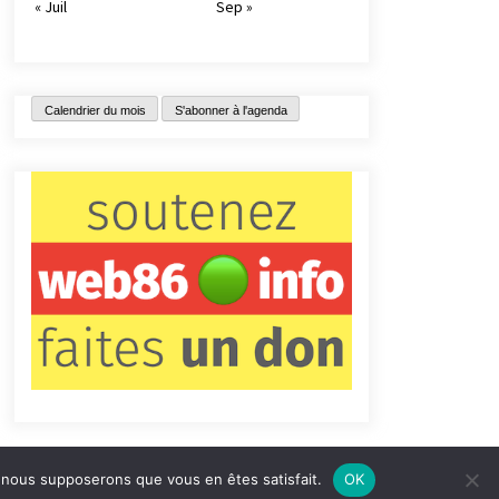
« Juil
Sep »
Calendrier du mois
S'abonner à l'agenda
e, nous supposerons que vous en êtes satisfait.
OK
tact
Qui sommes-nous ?
Informations légales