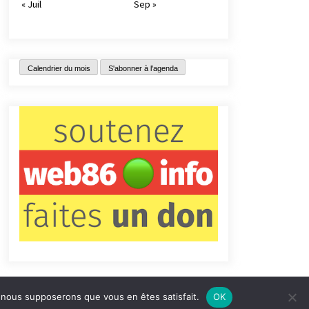
« Juil
Sep »
Calendrier du mois
S'abonner à l'agenda
e, nous supposerons que vous en êtes satisfait.
OK
tact
Qui sommes-nous ?
Informations légales