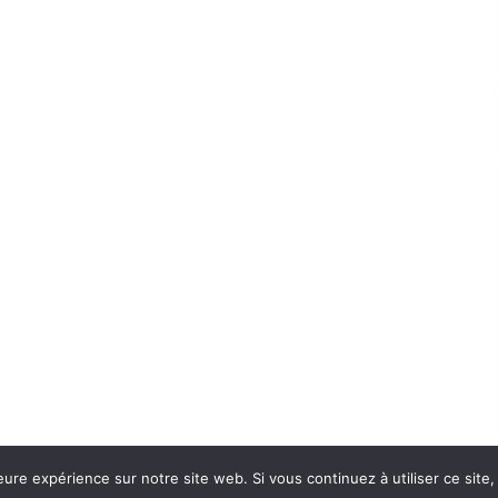
eure expérience sur notre site web. Si vous continuez à utiliser ce sit
Con