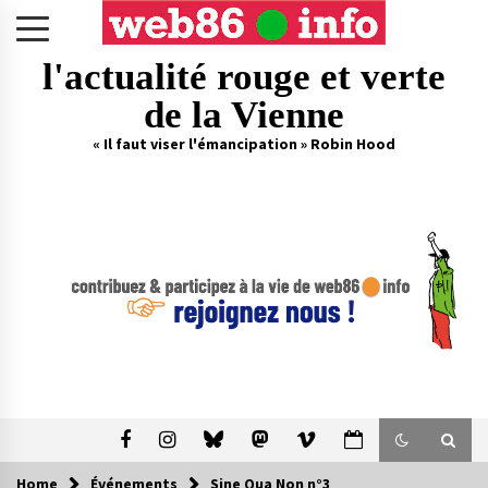
Skip
to
content
l'actualité rouge et verte
de la Vienne
« Il faut viser l'émancipation » Robin Hood
Home
Événements
Sine Qua Non n°3