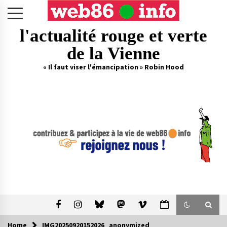
Skip
to
content
l'actualité rouge et verte
de la Vienne
« Il faut viser l'émancipation » Robin Hood
Home
IMG20250920152026_anonymized