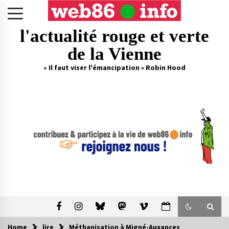
Skip
to
content
l'actualité rouge et verte
de la Vienne
« Il faut viser l'émancipation » Robin Hood
Home
lire
Méthanisation à Migné-Auxances