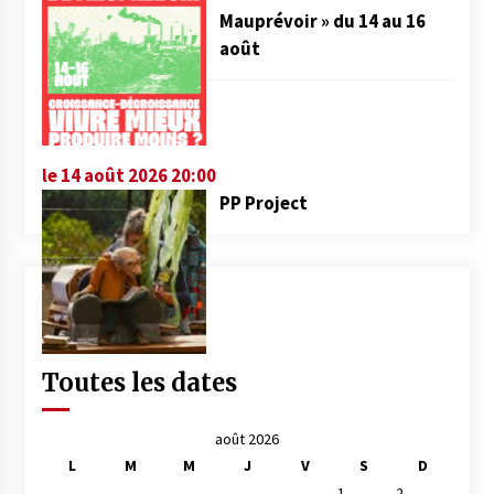
Mauprévoir » du 14 au 16
août
le 14 août 2026 20:00
PP Project
Toutes les dates
août 2026
L
M
M
J
V
S
D
1
2