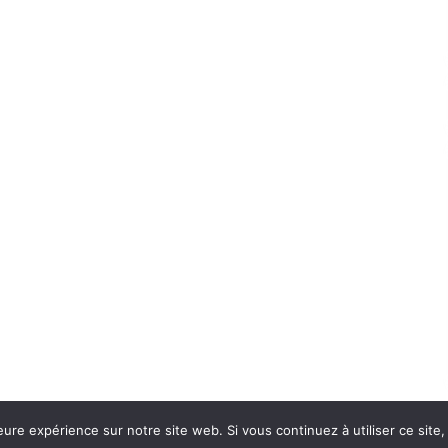
eure expérience sur notre site web. Si vous continuez à utiliser ce sit
Con