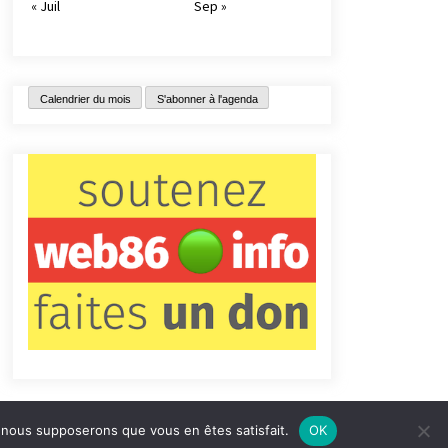
« Juil
Sep »
Calendrier du mois
S'abonner à l'agenda
e, nous supposerons que vous en êtes satisfait.
OK
tact
Qui sommes-nous ?
Informations légales