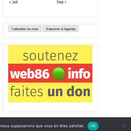
« Juil
Sep »
Calendrier du mois
S'abonner à l'agenda
e, nous supposerons que vous en êtes satisfait.
OK
tact
Qui sommes-nous ?
Informations légales