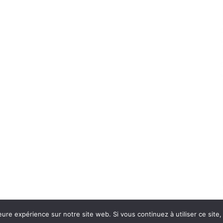
eure expérience sur notre site web. Si vous continuez à utiliser ce sit
Con