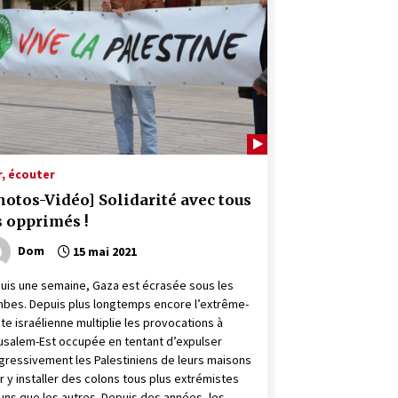
r, écouter
hotos-Vidéo] Solidarité avec tous
s opprimés !
Dom
15 mai 2021
uis une semaine, Gaza est écrasée sous les
bes. Depuis plus longtemps encore l’extrême-
ite israélienne multiplie les provocations à
usalem-Est occupée en tentant d’expulser
gressivement les Palestiniens de leurs maisons
r y installer des colons tous plus extrémistes
 uns que les autres. Depuis des années, les