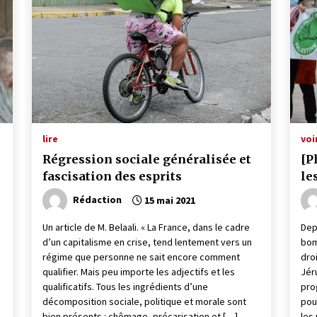
lire
voi
Régression sociale généralisée et
[P
fascisation des esprits
le
Rédaction
15 mai 2021
Un article de M. Belaali. « La France, dans le cadre
Dep
d’un capitalisme en crise, tend lentement vers un
bom
régime que personne ne sait encore comment
dro
qualifier. Mais peu importe les adjectifs et les
Jér
qualificatifs. Tous les ingrédients d’une
pro
décomposition sociale, politique et morale sont
pou
bien présents : chômage, précarisation et […]
les