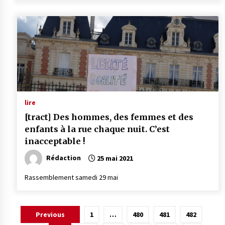
lire
[tract] Des hommes, des femmes et des
enfants à la rue chaque nuit. C’est
inacceptable !
Rédaction
25 mai 2021
Rassemblement samedi 29 mai
Pagination
Previous
1
…
480
481
482