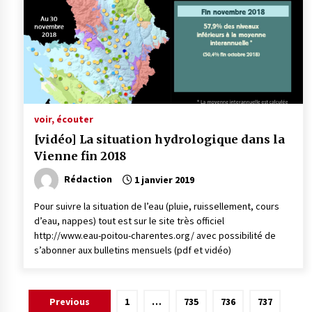
voir, écouter
[vidéo] La situation hydrologique dans la
Vienne fin 2018
Rédaction
1 janvier 2019
Pour suivre la situation de l’eau (pluie, ruissellement, cours
d’eau, nappes) tout est sur le site très officiel
http://www.eau-poitou-charentes.org/ avec possibilité de
s’abonner aux bulletins mensuels (pdf et vidéo)
Pagination
Previous
1
…
735
736
737