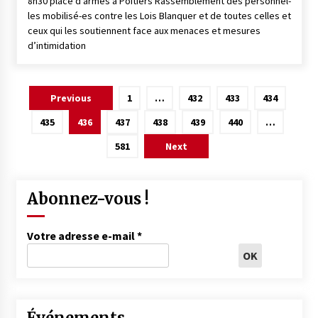
8h30 place d’armes à Poitiers Rassemblement des personnel-
les mobilisé-es contre les Lois Blanquer et de toutes celles et
ceux qui les soutiennent face aux menaces et mesures
d’intimidation
Pagination
Previous
1
…
432
433
434
des
435
436
437
438
439
440
…
publications
581
Next
Abonnez-vous !
Votre adresse e-mail
*