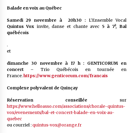
Balade en voix au Québec
Samedi 29 novembre à 20h30 :
L’Ensemble Vocal
Quintus Vox
invite, danse et chante avec
5 à 7²,
Bal
québécois
.
et
dimanche
30 novembre à 17 h :
GENTICORUM en
concert –
Trio Québécois en tournée en
France.
https://www.genticorum.com/francais
Complexe polyvalent de Quinçay
Réservation conseillée
sur
https://www.helloasso.com/associations/chorale-quintus-
vox/evenements/bal-et-concert-balade-en-voix-au-
quebec
ou courriel :
quintus-vox@orange.fr