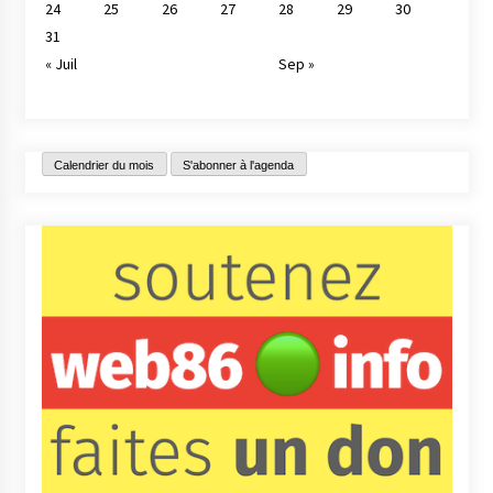
24
25
26
27
28
29
30
31
« Juil
Sep »
Calendrier du mois
S'abonner à l'agenda