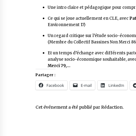
Une intro claire et pédagogique pour compre
Ce qui se joue actuellement en CLE, avec
Pat
Environnement 17)
Un regard critique sur l’étude socio-écon
(Membre du Collectif Bassines Non Merci 86
Et un temps d’échange avec différents parte
analyse socio-économique souhaitable, ave
Merci 79,…
Partager :
Facebook
E-mail
LinkedIn
Cet événement a été publié par
Rédaction
.