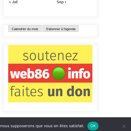
« Juil
Sep »
Calendrier du mois
S'abonner à l'agenda
e, nous supposerons que vous en êtes satisfait.
OK
tact
Qui sommes-nous ?
Informations légales