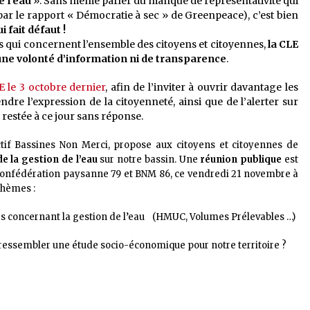
e l’eau
». Sans même parler du manque de représentativité qui
par le rapport « Démocratie à sec » de Greenpeace), c’est bien
fait défaut !
s qui concernent l’ensemble des citoyens et citoyennes,
la CLE
une volonté d’information ni de transparence
.
E le 3 octobre dernier
, afin de l’inviter à ouvrir davantage les
dre l’expression de la citoyenneté, ainsi que de l’alerter sur
 restée à ce jour sans réponse.
lectif Bassines Non Merci, propose aux citoyens et citoyennes de
 la gestion de l’eau
sur notre bassin. Une
réunion publique
est
 Confédération paysanne 79 et BNM 86, ce vendredi 21 novembre à
thèmes :
urs concernant la gestion de l’eau (HMUC, Volumes Prélevables …)
t ressembler une étude socio-économique pour notre territoire ?