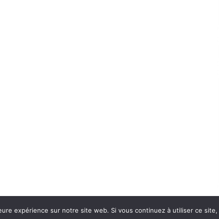
eure expérience sur notre site web. Si vous continuez à utiliser ce sit
Con