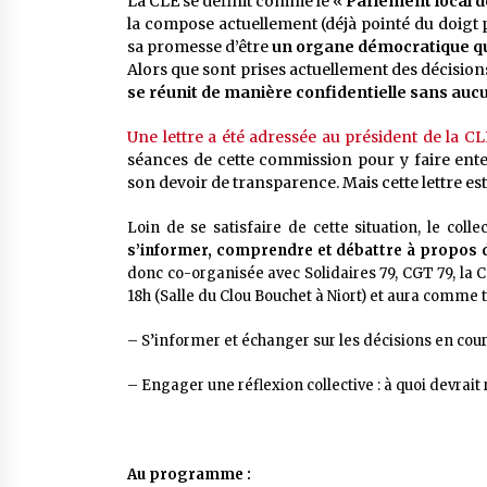
La CLE se définit comme le «
Parlement local d
la compose actuellement (déjà pointé du doigt 
sa promesse d’être
un organe démocratique qui 
Alors que sont prises actuellement des décision
se réunit de manière confidentielle sans auc
Une lettre a été adressée au président de la CL
séances de cette commission pour y faire enten
son devoir de transparence. Mais cette lettre est
Loin de se satisfaire de cette situation, le col
s’informer, comprendre et débattre à propos de
donc co-organisée avec Solidaires 79, CGT 79, la
18h (Salle du Clou Bouchet à Niort) et aura comme 
– S’informer et échanger sur les décisions en co
– Engager une réflexion collective : à quoi devrai
Au programme :