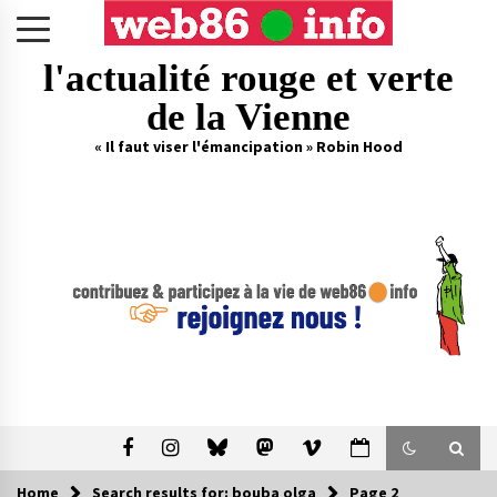
Skip
to
content
l'actualité rouge et verte
de la Vienne
« Il faut viser l'émancipation » Robin Hood
Home
Search results for: bouba olga
Page 2