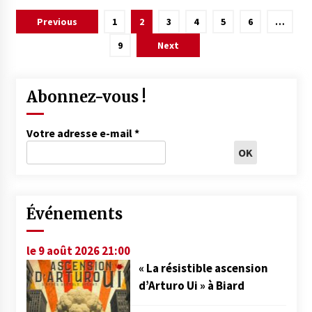
Pagination
Previous
1
2
3
4
5
6
…
des
9
Next
publications
Abonnez-vous !
Votre adresse e-mail
*
Événements
le 9 août 2026 21:00
« La résistible ascension
d’Arturo Ui » à Biard