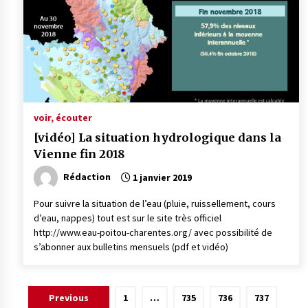
voir, écouter
[vidéo] La situation hydrologique dans la
Vienne fin 2018
Rédaction
1 janvier 2019
Pour suivre la situation de l’eau (pluie, ruissellement, cours
d’eau, nappes) tout est sur le site très officiel
http://www.eau-poitou-charentes.org/ avec possibilité de
s’abonner aux bulletins mensuels (pdf et vidéo)
Pagination
Previous
1
…
735
736
737