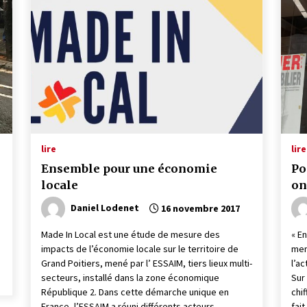
lire
lire
Ensemble pour une économie
Po
locale
on
Daniel Lodenet
16 novembre 2017
Made In Local est une étude de mesure des
« E
impacts de l’économie locale sur le territoire de
men
Grand Poitiers, mené par l’ ESSAIM, tiers lieux multi-
l’a
secteurs, installé dans la zone économique
Sur
République 2. Dans cette démarche unique en
chif
France, l’ESSAIM a réuni différents acteurs
fai