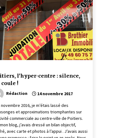
itiers, l’hyper-centre : silence,
 coule !
Rédaction
14 novembre 2017
n novembre 2016, je m’étais lassé des
songes et approximations triomphantes sur
ctivité commerciale au centre-ville de Poitiers.
 mon blog, j’avais dressé un bilan objectif,
fré, avec carte et photos à l’appui . J’avais aussi
t une promesse : faire le point un an après. Nous