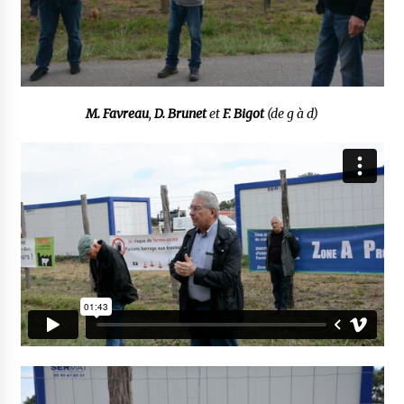
M. Favreau
,
D. Brunet
et
F. Bigot
(de g à d)