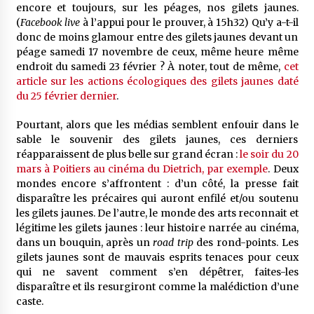
encore et toujours, sur les péages, nos gilets jaunes.
(
Facebook live
à l’appui pour le prouver, à 15h32) Qu’y a-t-il
donc de moins glamour entre des gilets jaunes devant un
péage samedi 17 novembre de ceux, même heure même
endroit du samedi 23 février ? À noter, tout de même,
cet
article sur les actions écologiques des gilets jaunes daté
du 25 février dernier
.
Pourtant, alors que les médias semblent enfouir dans le
sable le souvenir des gilets jaunes, ces derniers
réapparaissent de plus belle sur grand écran :
le soir du 20
mars à Poitiers au cinéma du Dietrich, par exemple
. Deux
mondes encore s’affrontent : d’un côté, la presse fait
disparaître les précaires qui auront enfilé et/ou soutenu
les gilets jaunes. De l’autre, le monde des arts reconnait et
légitime les gilets jaunes : leur histoire narrée au cinéma,
dans un bouquin, après un
road trip
des rond-points. Les
gilets jaunes sont de mauvais esprits tenaces pour ceux
qui ne savent comment s’en dépêtrer, faites-les
disparaître et ils resurgiront comme la malédiction d’une
caste.