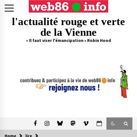
Skip
to
content
l'actualité rouge et verte
de la Vienne
« Il faut viser l'émancipation » Robin Hood
Home
lire