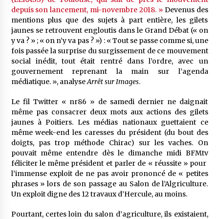
depuis son lancement, mi-novembre 2018. »
Devenus des
mentions plus que des sujets à part entière, les gilets
jaunes se retrouvent engloutis dans le Grand Débat (« on
y va ? » ; « on n’y va pas ? ») : « Tout se passe comme si, une
fois passée la surprise du surgissement de ce mouvement
social inédit, tout était rentré dans l’ordre, avec un
gouvernement reprenant la main sur l’agenda
médiatique. », analyse
Arrêt sur Images
.
Le fil Twitter « nr86 » de samedi dernier ne daignait
même pas consacrer deux mots aux actions des gilets
jaunes à Poitiers. Les médias nationaux guettaient ce
même week-end les caresses du président (du bout des
doigts, pas trop méthode Chirac) sur les vaches. On
pouvait même entendre dès le dimanche midi BFMtv
féliciter le même président et parler de « réussite » pour
l’immense exploit de ne pas avoir prononcé de « petites
phrases » lors de son passage au Salon de l’Algriculture.
Un exploit digne des 12 travaux d’Hercule, au moins.
Pourtant, certes loin du salon d’agriculture, ils existaient,