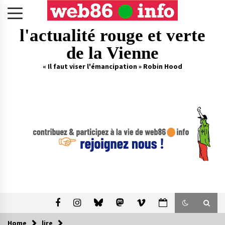
Skip
to
content
l'actualité rouge et verte
de la Vienne
« Il faut viser l'émancipation » Robin Hood
Home
lire