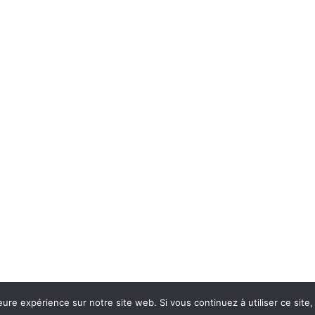
eure expérience sur notre site web. Si vous continuez à utiliser ce sit
Con