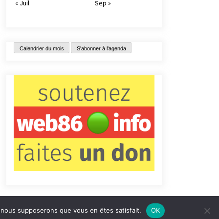
« Juil
Sep »
Calendrier du mois
S'abonner à l'agenda
e, nous supposerons que vous en êtes satisfait.
OK
tact
Qui sommes-nous ?
Informations légales