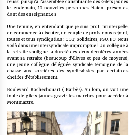
réussi puisqu’à l’assemblée constituante des Gilets jaunes
le lendemain, 10 nouvelles personnes étaient présentes,
dont des enseignant.e.s.
Une femme, en entendant que je suis prof, m’interpelle,
on commence à discuter, un couple de profs nous rejoint,
toutes et tous syndiqué.e.s : CGT, Solidaires, FSU, FO. Nous
voilà dans une intersyndicale impromptue ! Un collègue à
la retraite souligne la dureté des deux dernières années
avant sa retraite (beaucoup d’élèves et peu de moyens),
une jeune collègue déléguée syndicale témoigne de la
chasse aux sorcières des syndicalistes par certain.e.s
chef.fes d’établissement.
Boulevard Rochechouart ( Barbès). Au loin, on voit une
foule de gilets jaunes gravir les marches pour accéder à
Montmartre.