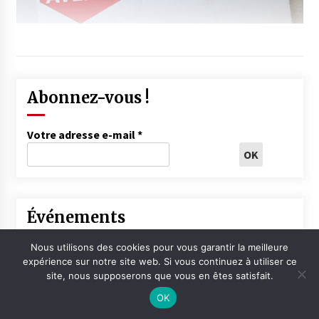
Abonnez-vous !
Votre adresse e-mail
*
Événements
Nous utilisons des cookies pour vous garantir la meilleure
le 12 août 2026 16:00
expérience sur notre site web. Si vous continuez à utiliser ce
« Le troisième pas » à
site, nous supposerons que vous en êtes satisfait.
Chauvigny
OK