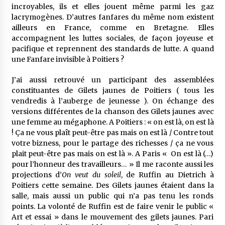
incroyables, ils et elles jouent même parmi les gaz
lacrymogènes. D’autres fanfares du même nom existent
ailleurs en France, comme en Bretagne. Elles
accompagnent les luttes sociales, de façon joyeuse et
pacifique et reprennent des standards de lutte. A quand
une Fanfare invisible à Poitiers ?
J’ai aussi retrouvé un participant des assemblées
constituantes de Gilets jaunes de Poitiers ( tous les
vendredis à l’auberge de jeunesse ). On échange des
versions différentes de la chanson des Gilets jaunes avec
une femme au mégaphone. A Poitiers : « on est là, on est là
! Ça ne vous plaît peut-être pas mais on est là / Contre tout
votre bizness, pour le partage des richesses / ça ne vous
plait peut-être pas mais on est là ». A Paris « On est là (…)
pour l’honneur des travailleurs… » Il me raconte aussi les
projections d’
On veut du soleil
, de Ruffin au Dietrich à
Poitiers cette semaine. Des Gilets jaunes étaient dans la
salle, mais aussi un public qui n’a pas tenu les ronds
points. La volonté de Ruffin est de faire venir le public «
Art et essai » dans le mouvement des gilets jaunes. Pari