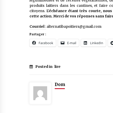
légumineuses et de recettes végétariennes, de 
produits laitiers dans les cantines, et faire
citoyens.
L’échéance étant très courte, nous 
cette action. Merci de vos réponses sans fair
Courriel
: alternatibapoitiers@gmail.com
Partager :
Facebook
E-mail
LinkedIn
Posted in
lire
Dom