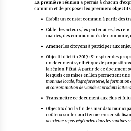
La première réunion
a permis à chacun d’expr
commun et de proposer
les premiers objectif
Établir un constat commun à partir des tra
Cibler les acteurs, les partenaires, les re
mairies, des communautés de commune, de 
Amener les citoyens à participer aux enje
Objectif d’ici fin 2019 : S’inspirer des pro
un document synthétique de propositions
la région, l’État. A partir de ce document s
lesquels ces mises en lien permettent une 
monnaie locale, l’agroforesterie, la formation 
et consommation de viande et produits laitiers),
Transmettre ce document aux élus et futu
Objectifs d’ici la fin des mandats municip
coûteux sur le court terme, en sensibilisant
deuxième repas végétarien dans les cantines sco