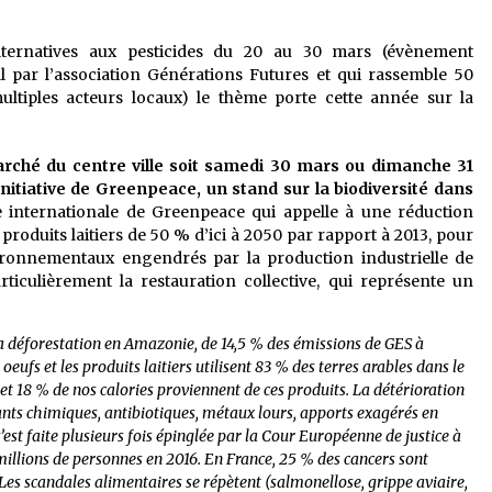
lternatives aux pesticides du 20 au 30 mars (évènement
 par l’association Générations Futures et qui rassemble 50
ultiples acteurs locaux) le thème porte cette année sur la
rché du centre ville soit samedi 30 mars ou dimanche 31
initiative de Greenpeace, un stand sur la biodiversité dans
 internationale de Greenpeace qui appelle à une réduction
roduits laitiers de 50 % d’ici à 2050 par rapport à 2013, pour
vironnementaux engendrés par la production industrielle de
articulièrement la restauration collective, qui représente un
 la déforestation en Amazonie, de 14,5 % des émissions de GES à
 oeufs et les produits laitiers utilisent 83 % des terres arables dans le
et 18 % de nos calories proviennent de ces produits. La détérioration
rants chimiques, antibiotiques, métaux lours, apports exagérés en
’est faite plusieurs fois épinglée par la Cour Européenne de justice à
millions de personnes en 2016. En France, 25 % des cancers sont
s scandales alimentaires se répètent (salmonellose, grippe aviaire,