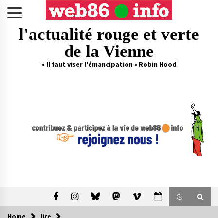
Skip
to
content
l'actualité rouge et verte
de la Vienne
« Il faut viser l'émancipation » Robin Hood
Home
lire