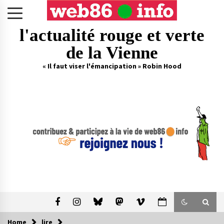
Skip
to
content
l'actualité rouge et verte
de la Vienne
« Il faut viser l'émancipation » Robin Hood
Home
lire