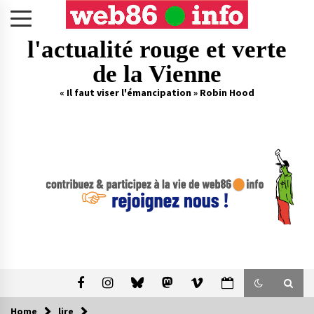
Skip
to
content
l'actualité rouge et verte
de la Vienne
« Il faut viser l'émancipation » Robin Hood
Home
lire