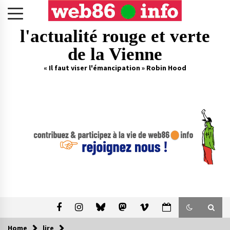
Skip
to
content
l'actualité rouge et verte
de la Vienne
« Il faut viser l'émancipation » Robin Hood
Home
lire