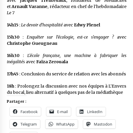
avec
Jacques Trentesaux
, fondateur de Mediacités
et
Arnault Varanne
, rédacteur en chef de l’hebdomadaire
Le 7
14h15
:
Le devoir d’hospitalité
avec
Edwy Plenel
15h30
:
Enquêter sur l’écologie, est-ce s’engager ?
avec
Christophe Gueugneau
16h30
:
L’école française, une machine à fabriquer les
inégalités
avec
Faïza Zerouala
17h45
: Conclusion du service de relation avec les abonnés
18h
: Prolongez la discussion avec nos équipes à L’Envers
du bocal, lieu alternatif à quelques pas de la médiathèque
Partager :
Facebook
E-mail
LinkedIn
Telegram
WhatsApp
Mastodon