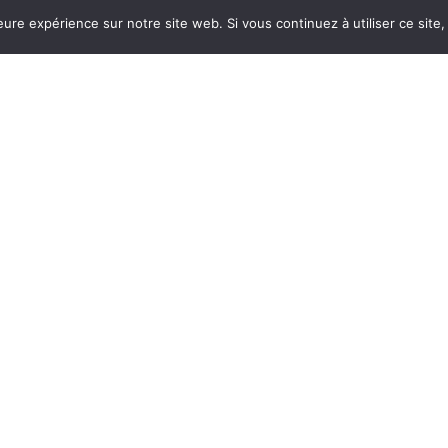
eure expérience sur notre site web. Si vous continuez à utiliser ce sit
[vidéo] Il y a
Les caisses
un an, Lisa
de grève et
Belluco
de solidarit
était élue.
dans la
Une longue
Vienne
interview