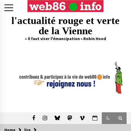
Skip
to
content
l'actualité rouge et verte
de la Vienne
« Il faut viser l'émancipation » Robin Hood
Home
lire