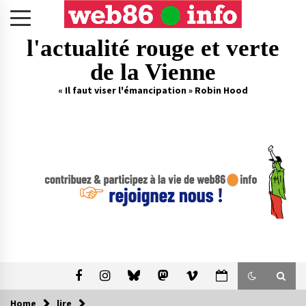
Skip
to
content
l'actualité rouge et verte
de la Vienne
« Il faut viser l'émancipation » Robin Hood
Home
lire