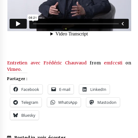
Entretien avec Frédéric Chauvaud
from
emfccsti
on
Vimeo
.
Partager :
Facebook
E-mail
LinkedIn
Telegram
WhatsApp
Mastodon
Bluesky
Posted in
voir, écouter