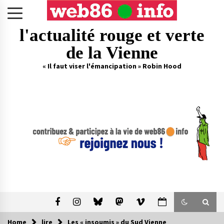
Skip
to
content
l'actualité rouge et verte
de la Vienne
« Il faut viser l'émancipation » Robin Hood
Home
lire
Les « insoumis » du Sud Vienne