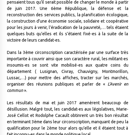
pensaient tous qu’il serait possible de changer le monde à partir
de juin 2017. Une 6ème République, la défense et la
reconstruction des services publics, la planification écologique,
la construction d’une économie sociale, solidaire et coopérative
pour les jours à venir, l’éradication de la pauvreté,… tels étaient
quelques buts qu’elles et ils s’étaient fixé-es à la suite de la
victoire de leurs candidat-es.
Dans la 3ème circonscription caractérisée par une surface très
importante à couvrir ainsi que son caractère rural, les militant-es
insoumis-es se sont vite mobilisé-es aux quatre coins du
département ( Lusignan, Civray, Chauvigny, Montmorillon,
Lussac,…) pour mettre des affiches, tracter sur les marchés,
organiser des réunions publiques et parler de «
L’Avenir en
commun
».
Les résultats de mai et juin 2017 amenèrent beaucoup de
désillusion. Malgré tout, les candidat-es aux législatives, Marie-
José Cellot et Rodolphe Cacault obtinrent un très bon résultat
en terminant 3ème dans leur circonscription, manquant de peu la
qualification pour le 2ème tour alors qu’elle et il étaient tout à
fait inconnu-es dans le monde politique local.