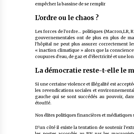
empêcher la bassine de se remplir
L’ordre ou le chaos ?
Les forces de l’ordre… politiques (Macron,LR, R
gouvernementales ont de plus en plus de mal à
l’hôpital ne peut plus assurer correctement l
« inaction climatique » alors que la conscience
coupures d’eau, de gaz et d’électricité et une long
La démocratie reste-t-elle le 
Si une certaine violence et illégalité est accept
les revendications sociales et environnemental
gauche qui se sont succédés au pouvoir, dan
étouffé.
Nos élites politiques financières et médiatiques
D’un côté il existe la tentation de soutenir l’
les postes accordés au RN par les macronistes