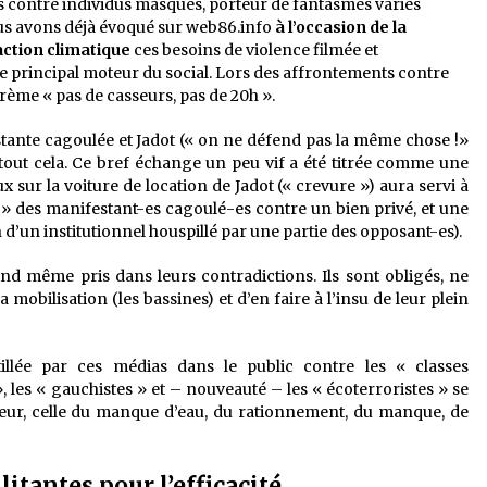
s contre individus masqués, porteur de fantasmes variés
us avons déjà évoqué sur web86.info
à l’occasion de la
action climatique
ces besoins de violence filmée et
le principal moteur du social. Lors des affrontements contre
orème « pas de casseurs, pas de 20h ».
tante cagoulée et Jadot (« on ne défend pas la même chose !»
mé tout cela. Ce bref échange un peu vif a été titrée comme une
x sur la voiture de location de Jadot (« crevure ») aura servi à
e » des manifestant-es cagoulé-es contre un bien privé, et une
d’un institutionnel houspillé par une partie des opposant-es).
d même pris dans leurs contradictions. Ils sont obligés, ne
 mobilisation (les bassines) et d’en faire à l’insu de leur plein
illée par ces médias dans le public contre les « classes
, les « gauchistes » et – nouveauté – les « écoterroristes » se
ur, celle du manque d’eau, du rationnement, du manque, de
tantes pour l’efficacité