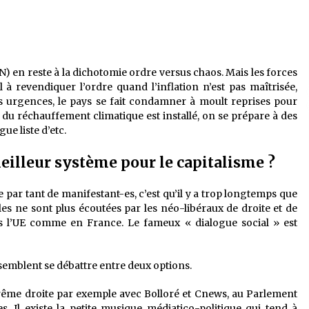
N) en reste à la dichotomie ordre versus chaos. Mais les forces
 revendiquer l’ordre quand l’inflation n’est pas maîtrisée,
es urgences, le pays se fait condamner à moult reprises pour
 du réchauffement climatique est installé, on se prépare à des
ue liste d’etc.
meilleur système pour le capitalisme ?
ée par tant de manifestant-es, c’est qu’il y a trop longtemps que
es ne sont plus écoutées par les néo-libéraux de droite et de
s l’UE comme en France. Le fameux « dialogue social » est
 semblent se débattre entre deux options.
extrême droite par exemple avec Bolloré et Cnews, au Parlement
. Il existe la petite musique médiatico-politique qui tend à