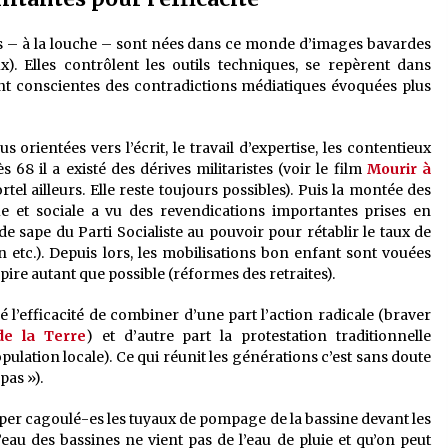
s – à la louche – sont nées dans ce monde d’images bavardes
x). Elles contrôlent les outils techniques, se repèrent dans
sont conscientes des contradictions médiatiques évoquées plus
orientées vers l’écrit, le travail d’expertise, les contentieux
 68 il a existé des dérives militaristes (voir le film
Mourir à
rtel ailleurs. Elle reste toujours possibles). Puis la montée des
e et sociale a vu des revendications importantes prises en
 de sape du Parti Socialiste au pouvoir pour rétablir le taux de
on etc.). Depuis lors, les mobilisations bon enfant sont vouées
e pire autant que possible (réformes des retraites).
l’efficacité de combiner d’une part l’action radicale (braver
de la Terre
) et d’autre part la protestation traditionnelle
opulation locale). Ce qui réunit les générations c’est sans doute
pas »).
uper cagoulé-es les tuyaux de pompage de la bassine devant les
au des bassines ne vient pas de l’eau de pluie et qu’on peut