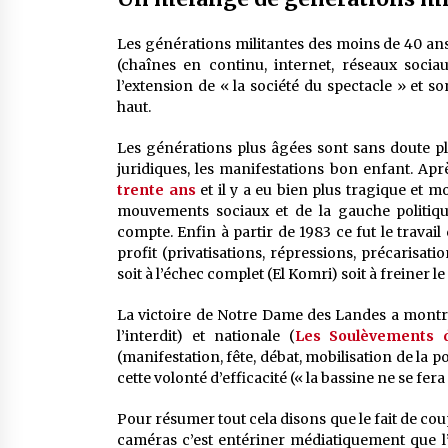
Les générations militantes des moins de 40 an
(chaînes en continu, internet, réseaux sociau
l’extension de « la société du spectacle » et 
haut.
Les générations plus âgées sont sans doute plus 
juridiques, les manifestations bon enfant. Après
trente ans
et il y a eu bien plus tragique et mo
mouvements sociaux et de la gauche politiqu
compte. Enfin à partir de 1983 ce fut le travail
profit (privatisations, répressions, précarisati
soit à l’échec complet (El Komri) soit à freiner l
La victoire de Notre Dame des Landes a montré 
l’interdit) et nationale (
Les Soulèvements 
(manifestation, fête, débat, mobilisation de la p
cette volonté d’efficacité (« la bassine ne se fera 
Pour résumer tout cela disons que le fait de co
caméras c’est entériner médiatiquement que l’e