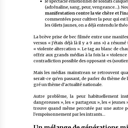
le spectacle émotionnel de soldats casqué
(adrénaline, sang, peur, vengeance…). No
manifestation contre la vie chère et l’in
commentées pour cultiver la peur qui est 
les Gilets Jaunes, on a déjà entendu le thé
La brève prise de bec filmée entre une manifes
versus « j’étais déjà là il y a 9 ans ») a résu
« violente altercation ». Le tag au blanc de chau
offrir aux grands médias à la fois la « violenc
contradiction possible des opposant-es (soutien 
Mais les médias mainstrean se retrouvent quan
serait-ce qu’en passant, de parler du thème de la
gré un thème d’actualité nationale.
Autre problème, la peur habituellement inst
dangereuses », les « partageux », les « jeunes »
trouve quand même percutée par une autre pe
l’empoisonnement par les intrants…
Un mélange de générations mili