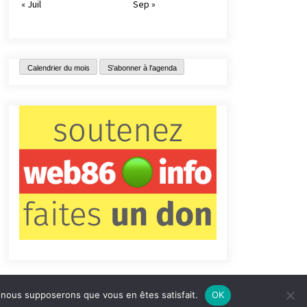
« Juil
Sep »
Calendrier du mois
S'abonner à l'agenda
e, nous supposerons que vous en êtes satisfait.
OK
tact
Qui sommes-nous ?
Informations légales