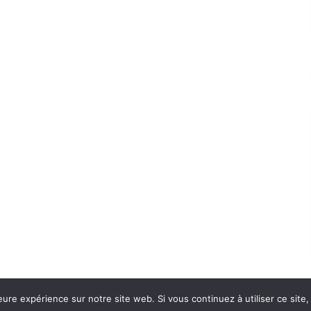
eure expérience sur notre site web. Si vous continuez à utiliser ce sit
Con