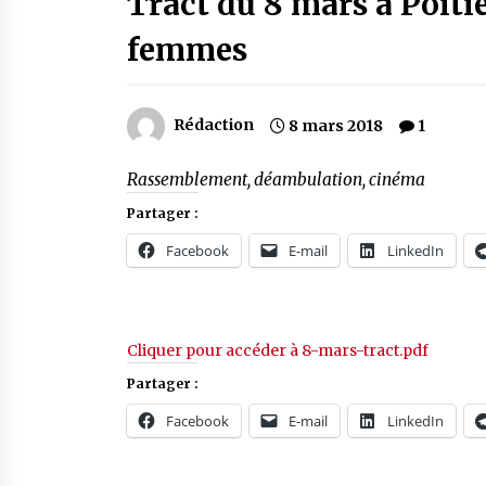
Tract du 8 mars à Poitie
femmes
Rédaction
8 mars 2018
1
Rassemblement, déambulation, cinéma
Partager :
Facebook
E-mail
LinkedIn
Cliquer pour accéder à 8-mars-tract.pdf
Partager :
Facebook
E-mail
LinkedIn