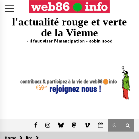
Skip
to
content
l'actualité rouge et verte
de la Vienne
« Il faut viser l'émancipation » Robin Hood
Home
lire