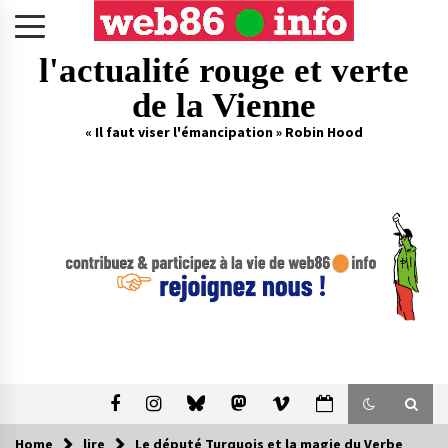
Skip
to
content
l'actualité rouge et verte
de la Vienne
« Il faut viser l'émancipation » Robin Hood
Home
lire
Le député Turquois et la magie du Verbe