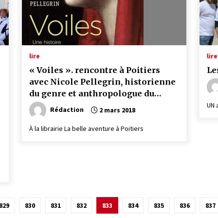
lire
lire
« Voiles ». rencontre à Poitiers
Le
avec Nicole Pellegrin, historienne
du genre et anthropologue du
vêtement au CNRS.
UN a
Rédaction
2 mars 2018
À la librairie La belle aventure à Poitiers
829
830
831
832
833
834
835
836
837