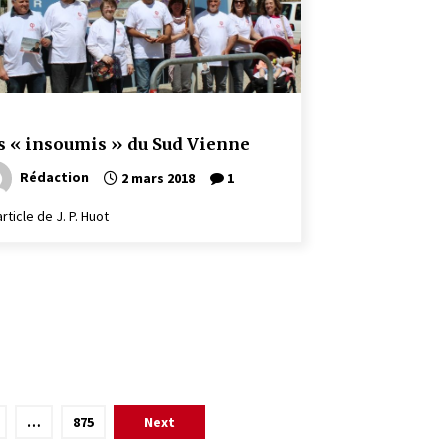
s « insoumis » du Sud Vienne
Rédaction
2 mars 2018
1
rticle de J. P. Huot
…
875
Next