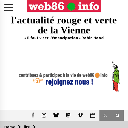
Skip
to
content
l'actualité rouge et verte
de la Vienne
« Il faut viser l'émancipation » Robin Hood
Home
lire