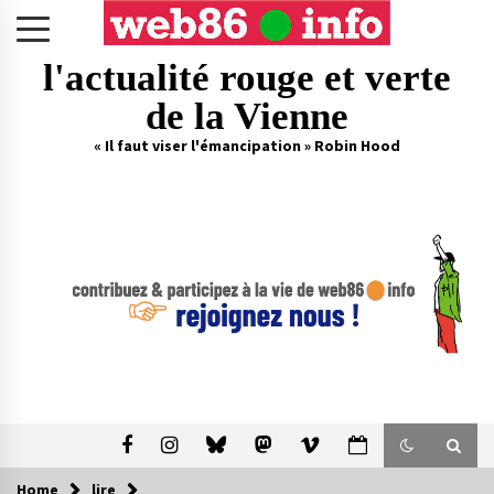
Skip
to
content
l'actualité rouge et verte
de la Vienne
« Il faut viser l'émancipation » Robin Hood
Home
lire