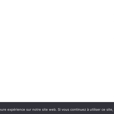
eure expérience sur notre site web. Si vous continuez à utiliser ce sit
Con