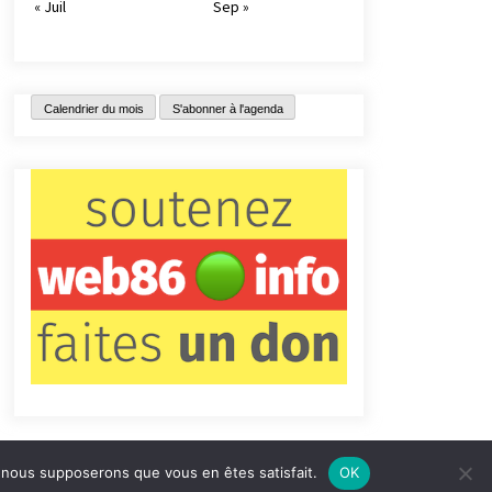
« Juil
Sep »
Calendrier du mois
S'abonner à l'agenda
e, nous supposerons que vous en êtes satisfait.
OK
tact
Qui sommes-nous ?
Informations légales