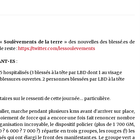
 «
Soulèvements de la terre
» des nouvelles des blessé.es de
le reste :
https://twitter.com/lessoulevements
ANT•ES
:
hospitalisés (3 blessés à la tête par LBD dont 1 au visage
15 blessures ouvertes. 2 personnes blessées par LBD à la tête
ires sur le ressenti de cette journée… particulière.
l’aller, marche pendant plusieurs kms avant d’arriver sur place,
éploiement de force qui a encore une fois fait renoncer nombre
nisation incroyable, le dispositif policier (plus de 1 700 GM,
? 6 000 ? 7 000 ?) répartie en trois groupes, les rouges (!) les
tanés qui ont élargi le front des manifestant.es. Le groupe vert a