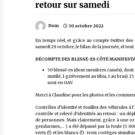
retour sur samedi
Dom
30 octobre 2022
En temps réel, et grâce au compte twitter des
samedi 29 octobre, le bilan de la journée, et tout 
DÉCOMPTE DES BLESSÉ•ES CÔTÉ MANIFEST
50 blessé•es (dont membres cassés), dont 5 
mutilé, 1 grièvement au tibia, 1 au bras). 
sont en GAV.
Merci à Claudine pour les photos et les commenta
Contrôles d’identité et fouilles des véhicules à 
contrôle et relevé d’identités au retour : un d
de personnes. Mais clairement, grâce à une orga
gendarmes,… ) a été dépassé par la foule (5 000 
verts (!) et les blancs (!) : trois cortèges simul